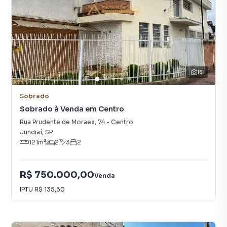
16
Sobrado
Sobrado à Venda em Centro
Rua Prudente de Moraes
,
74
-
Centro
Jundiaí
,
SP
121
m²
2
3
2
R$ 750.000,00
Venda
IPTU
R$ 135,30