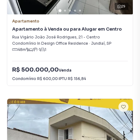
29
Apartamento
Apartamento à Venda ou para Alugar em Centro
Rua Vigário João José Rodrigues
,
21
-
Centro
Condomínio In Design Office Residence
·
Jundiaí
,
SP
48
m²
1
1
1
R$ 500.000,00
Venda
Condomínio
R$ 600,00
·
IPTU
R$ 156,84