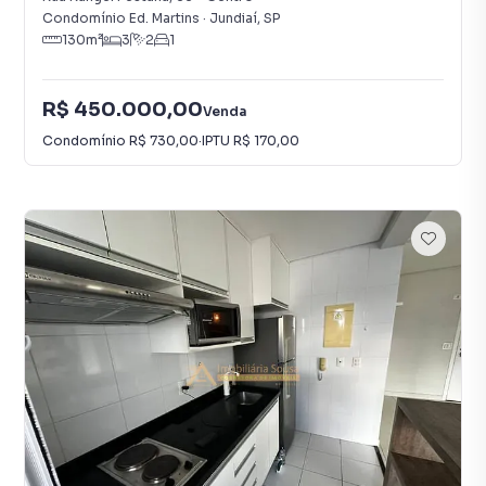
Condomínio Ed. Martins
·
Jundiaí
,
SP
130
m²
3
2
1
R$ 450.000,00
Venda
Condomínio
R$ 730,00
·
IPTU
R$ 170,00