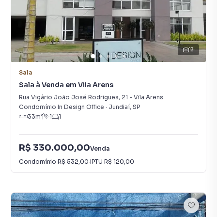
13
Sala
Sala à Venda em Vila Arens
Rua Vigário João José Rodrigues
,
21
-
Vila Arens
Condomínio In Design Office
·
Jundiaí
,
SP
33
m²
1
1
R$ 330.000,00
Venda
Condomínio
R$ 532,00
·
IPTU
R$ 120,00