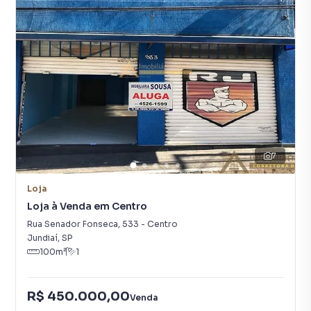
7
Loja
Loja à Venda em Centro
Rua Senador Fonseca
,
533
-
Centro
Jundiaí
,
SP
100
m²
1
R$ 450.000,00
Venda