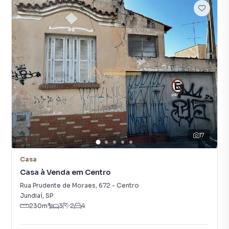
17
Casa
Casa à Venda em Centro
Rua Prudente de Moraes
,
672
-
Centro
Jundiaí
,
SP
230
m²
3
2
4