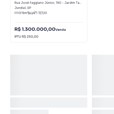
Rua José Faggiano Júnior
,
190
-
Jardim Tannus
Jundiaí
,
SP
319
m²
4
7
10
R$ 1.300.000,00
Venda
IPTU
R$ 250,00