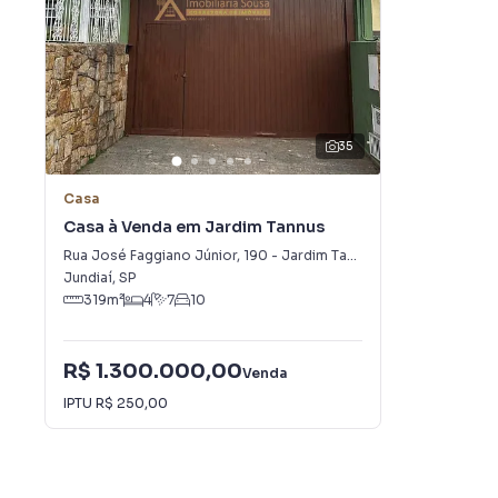
35
Casa
Casa à Venda em Jardim Tannus
Rua José Faggiano Júnior
,
190
-
Jardim Tannus
Jundiaí
,
SP
319
m²
4
7
10
R$ 1.300.000,00
Venda
IPTU
R$ 250,00