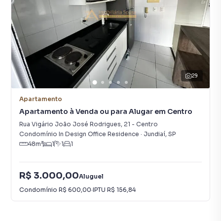
29
Apartamento
Apartamento à Venda ou para Alugar em Centro
Rua Vigário João José Rodrigues
,
21
-
Centro
Condomínio In Design Office Residence
·
Jundiaí
,
SP
48
m²
1
1
1
R$ 3.000,00
Aluguel
Condomínio
R$ 600,00
·
IPTU
R$ 156,84