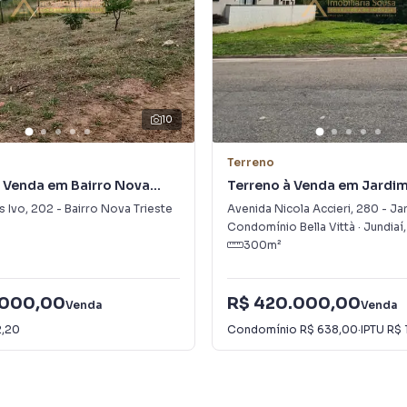
10
Terreno
 Venda em Bairro Nova
Terreno à Venda em Jardim
s Ivo
,
202
-
Bairro Nova Trieste
Avenida Nicola Accieri
,
280
-
Jar
Condomínio Bella Vittà
·
Jundiaí
300
m²
.000,00
R$ 420.000,00
Venda
Venda
2,20
Condomínio
R$ 638,00
·
IPTU
R$ 