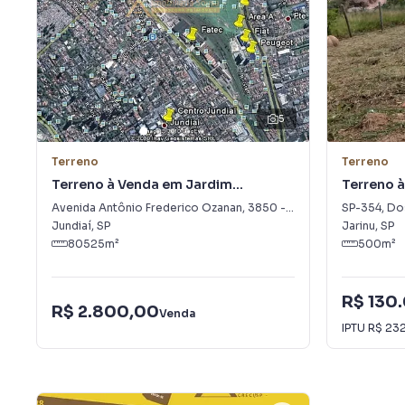
5
Terreno
Terreno
Terreno à Venda em Jardim
Terreno à
Liberdade
Trieste
Avenida Antônio Frederico Ozanan
,
3850
-
Jardim Liberdade
SP-354, Do
Jundiaí
,
SP
Jarinu
,
SP
80525
m²
500
m²
R$ 130
R$ 2.800,00
Venda
IPTU
R$ 23