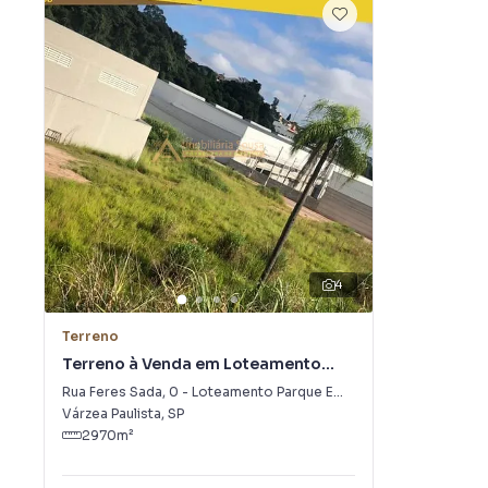
4
Terreno
Terreno à Venda em Loteamento
Parque Empresarial São Luiz
Rua Feres Sada
,
0
-
Loteamento Parque Empresarial São Luiz
Várzea Paulista
,
SP
2970
m²