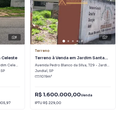
8
7
Terreno
 Celeste
Terreno à Venda em Jardim Santa
Adelaide
dim Celeste
Avenida Pedro Blanco da Silva
,
729
-
Jardim Santa Adelaide
,
SP
Jundiaí
,
SP
1019
m²
R$ 1.600.000,00
Venda
105,97
IPTU
R$ 229,00