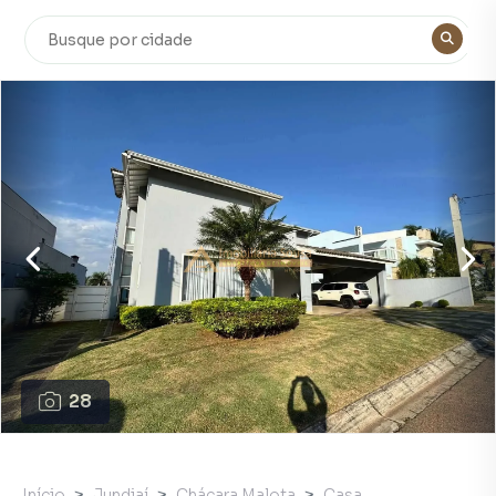
28
Início
Jundiaí
Chácara Malota
Casa