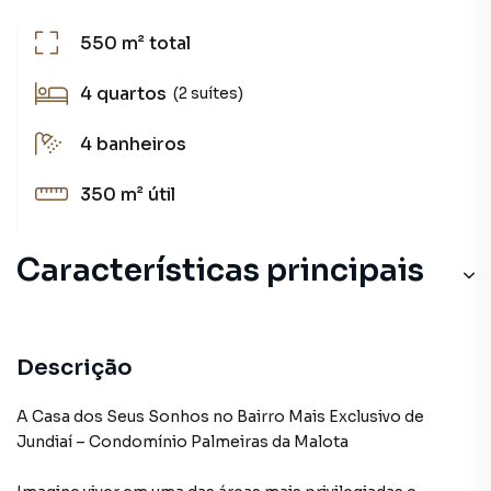
550 m²
total
4
quartos
(2 suítes)
4
banheiros
350 m²
útil
Características principais
Portaria 24h
Armário Suíte
Descrição
Churrasqueira
A Casa dos Seus Sonhos no Bairro Mais Exclusivo de
Jundiaí – Condomínio Palmeiras da Malota
Porcelanato