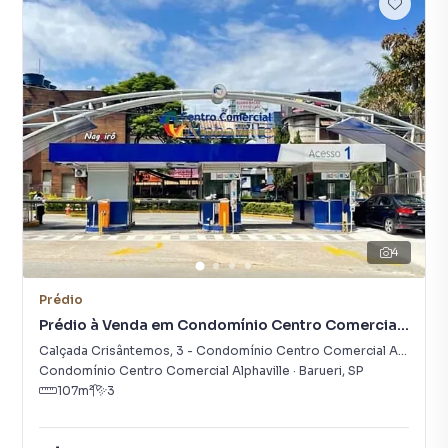
4
Prédio
Prédio à Venda em Condomínio Centro Comercial
Alphaville
Calçada Crisântemos
,
3
-
Condomínio Centro Comercial Alphaville
Condomínio Centro Comercial Alphaville
·
Barueri
,
SP
107
m²
3