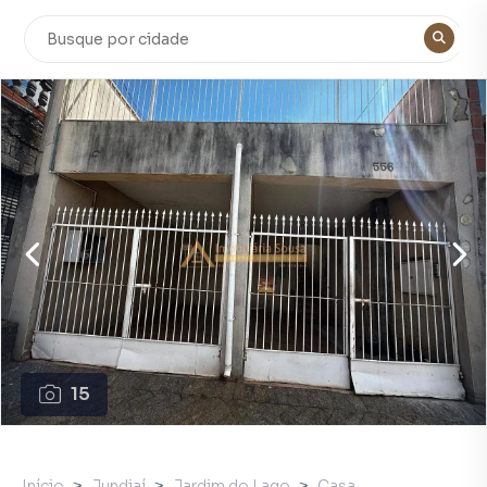
15
Início
Jundiaí
Jardim do Lago
Casa