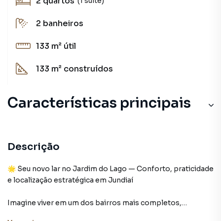
2
quartos
(1 suíte)
2
banheiros
133 m²
útil
133 m²
construídos
Características principais
Aceita Pet
Cerâmica
Descrição
Aquecimento Elétrico
🌟 Seu novo lar no Jardim do Lago — Conforto, praticidade
e localização estratégica em Jundiaí
Armário Cozinha
Imagine viver em um dos bairros mais completos,
tradicionais e valorizados de Jundiaí. Um lugar onde a