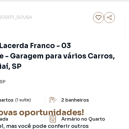
SO0011_SOUSA
Lacerda Franco - 03
e - Garagem para vários Carros,
iaí, SP
SP
uartos
2
banheiros
(1 suíte)
ovas oportunidades!
ada
Armário no Quarto
el, mas você pode conferir outros