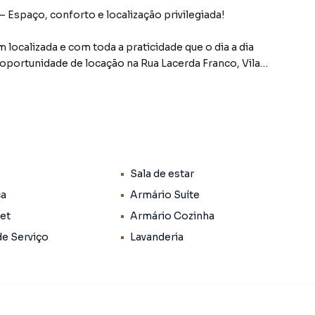
– Espaço, conforto e localização privilegiada!
localizada e com toda a praticidade que o dia a dia
oportunidade de locação na Rua Lacerda Franco, Vila
 e valorizados de Jundiaí, conhecida por unir a
estar próxima a tudo. Aqui, você terá à disposição, a
eta para facilitar sua vida:
Sala de estar
variedade e qualidade;
ca
Armário Suíte
Pet
Armário Cozinha
uinhos todos os dias;
de Serviço
Lavanderia
ância;
até conveniência;