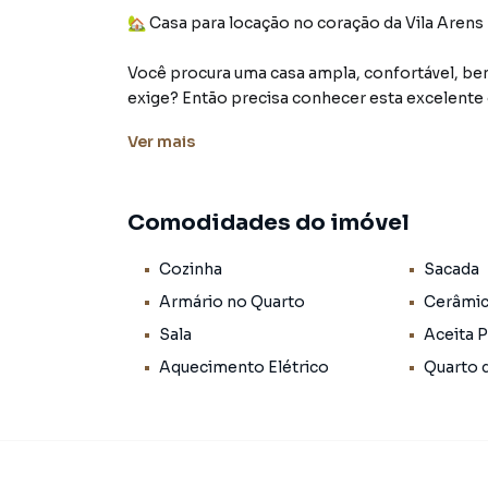
🏡 Casa para locação no coração da Vila Arens 
Você procura uma casa ampla, confortável, bem 
exige? Então precisa conhecer esta excelente 
Arens, Jundiaí/SP (CEP 13201-750).
Ver
mais
📍 Localização que faz toda a diferença!
A Vila Arens é um dos bairros mais tradicionais
Comodidades do imóvel
tranquilidade residencial com a praticidade de 
poucos passos de casa, uma infraestrutura compl
Cozinha
Sacada
Supermercado Boa – referência na cidade pela 
Armário no Quarto
Cerâmi
Sala
Aceita 
Padarias tradicionais que oferecem pães fresq
Aquecimento Elétrico
Quarto 
Farmácias e drogarias a poucos metros de dist
Lojas de diversos segmentos, desde vestuário 