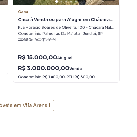
Casa
Ca
Casa à Venda ou para Alugar em Chácara
Cas
Malota
Ivo
Rua Horácio Soares de Oliveira
,
100
-
Chácara Malota
Ave
Condomínio Palmeiras Da Malota
·
Jundiaí
,
SP
Jun
350
m²
4
4
4
R$ 15.000,00
R$
Aluguel
R$ 3.000.000,00
R$
Venda
Condomínio
R$ 1.400,00
·
IPTU
R$ 300,00
Con
móveis em
Vila Arens I