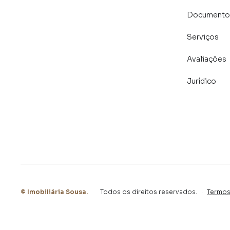
Documentos
Banheiro social bem planejado;
Serviços
Cozinha com armários embutidos, que alia funci
Avaliações
Lavanderia ampla, atendendo todas as necessid
Jurídico
Quintal espaçoso, ideal para quem gosta de ter
até mesmo para pets;
Quarto de despejo, perfeito para guardar per
Entrada lateral ampla, permitindo a entrada de
⚙️ Detalhes e diferenciais:
©
Imobiliária Sousa
.
Todos os direitos reservados.
·
Termos
Acabamento interno com laje e piso frio, faci
Imóvel arejado, iluminado e pronto para recebe