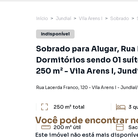
Início
Jundiaí
Vila Arens I
Sobrado
Indisponível
Sobrado para Alugar, Rua 
Dormitórios sendo 01 suít
250 m² - Vila Arens I, Jund
Rua Lacerda Franco
,
120
-
Vila Arens I
-
Jundiaí
/
250 m²
total
3
q
Você pode encontrar n
200 m²
útil
Sac
Este imóvel não está mais disponív