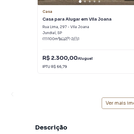
Casa
Casa para Alugar em Vila Joana
Rua Lima
,
297
-
Vila Joana
Jundiaí
,
SP
100
m²
2
2
1
R$ 2.300,00
Aluguel
IPTU
R$ 66,79
Ver mais i
Descrição