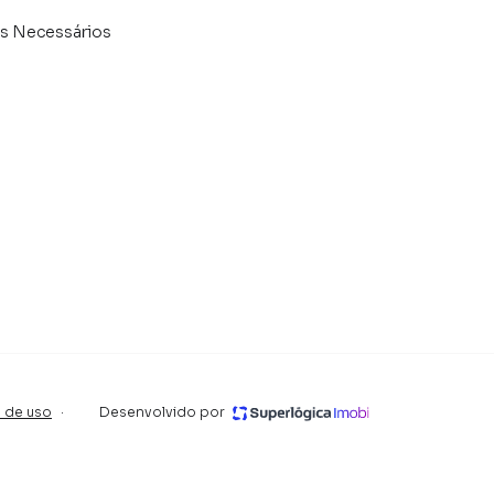
 Necessários
onalidade e praticidade no dia a dia;
ades da rotina;
 um ambiente externo para lazer, cultivo de plantas ou
tences extras com organização;
 vários carros, com garagem funcional.
 de uso
·
Desenvolvido por
litando a manutenção e proporcionando durabilidade;
r sua família;