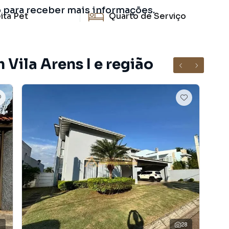
o para receber mais informações.
ita Pet
Quarto de Serviço
 Vila Arens I e região
4
28