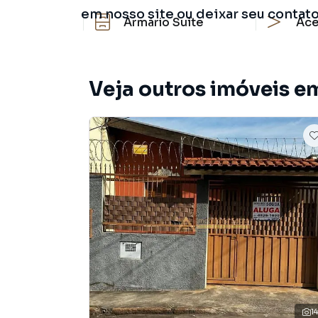
em nosso site ou deixar seu contat
Armário Suíte
Ace
Veja outros imóveis em
1